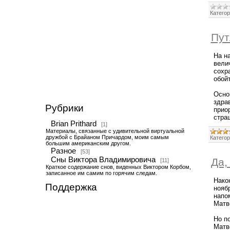
Категор
Пут
На н
вели
сохр
обой
Осно
здра
Рубрики
прио
стра
Brian Prithard
[1]
Материалы, связанные с удивительной виртуальной
дружбой с Брайаном Причардом, моим самым
Категор
большим американским другом.
Разное
[53]
Сны Виктора Владимировича
Да,
[11]
Краткое содержание снов, виденных Виктором Корбом,
записанное им самим по горячим следам.
Нако
Поддержка
ноябр
напо
Матв
Но п
Матв