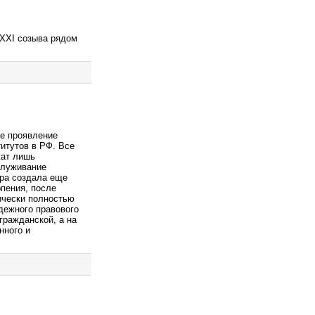
 XXI созыва рядом
ое проявление
итутов в РФ. Все
жат лишь
служивание
гра создала еще
рпения, после
тически полностью
дежного правового
гражданской, а на
нного и