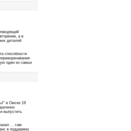
оизводящий
вторении, а в
ких деталей
та способности
 переворачивания
ую один из самых
ы!" в Омске 19
тдаленно
 и выпустить
азал ... сам
анс в поддержку