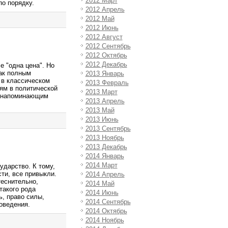
2012 Март
по порядку.
2012 Апрель
2012 Май
2012 Июнь
2012 Август
2012 Сентябрь
2012 Октябрь
2012 Декабрь
 "одна цена". Но
как полным
2013 Январь
а в классическом
2013 Февраль
иям в политической
2013 Март
й напоминающим
2013 Апрель
2013 Май
2013 Июнь
2013 Сентябрь
2013 Ноябрь
2013 Декабрь
2014 Январь
2014 Март
ударство. К тому,
сти, все привыкли.
2014 Апрель
теснительно,
2014 Май
такого рода
2014 Июнь
ь, право силы,
2014 Сентябрь
оведения.
2014 Октябрь
2014 Ноябрь