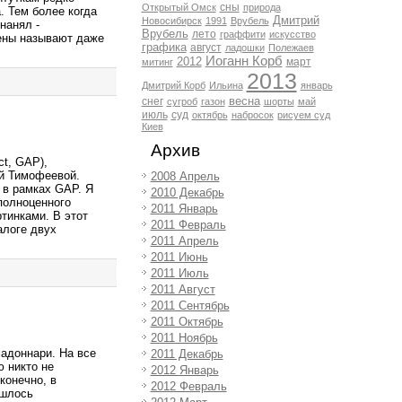
сны
Открытый Омск
природа
. Тем более когда
Дмитрий
Новосибирск
1991
Врубель
нанял -
Врубель
лето
граффити
искусство
цены называют даже
графика
август
ладошки
Полежаев
Иоганн Корб
2012
март
митинг
2013
Дмитрий Корб
Ильина
январь
весна
снег
сугроб
газон
шорты
май
июль
суд
октябрь
набросок
рисуем суд
Киев
Архив
ct, GAP),
й Тимофеевой.
2008 Апрель
 в рамках GAP. Я
2010 Декабрь
полноценного
2011 Январь
тинками. В этот
2011 Февраль
алоге двух
2011 Апрель
2011 Июнь
2011 Июль
2011 Август
2011 Сентябрь
2011 Октябрь
2011 Ноябрь
мадоннари. На все
2011 Декабрь
 никто не
2012 Январь
конечно, в
2012 Февраль
ишлось