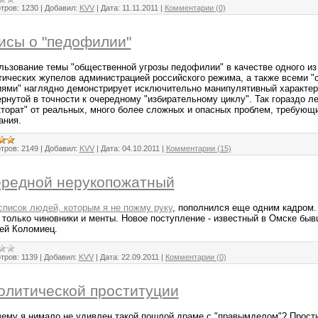
тров:
1230
|
Добавил:
KVV
|
Дата:
11.11.2011
|
Комментарии (0)
исы о "педофилии"
льзование темы "общественной угрозы педофилии" в качестве одного и
тических жупелов администрацией российского режима, а также всеми 
иями" наглядно демонстрирует исключительно манипулятивный характер
ернутой в точности к очередному "избирательному циклу". Так гораздо л
кторат" от реальных, много более сложных и опасных проблем, требующ
ания.
тров:
2149
|
Добавил:
KVV
|
Дата:
04.10.2011
|
Комментарии (15)
редной нерукопожатный
список людей, которым я не пожму руку
, пополнился еще одним кадром.
 только чиновники и менты. Новое поступление - известный в Омске бы
ей Коломиец.
тров:
1139
|
Добавил:
KVV
|
Дата:
22.09.2011
|
Комментарии (0)
олитической проституции
чему я нимало не удивлен такой пошлой драме с "правымделом"? Прост