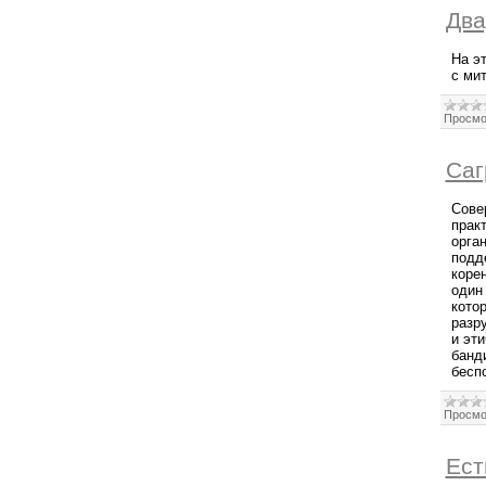
Два
На э
с ми
Просмо
Саг
Сове
прак
орга
подд
коре
один 
кото
разр
и эт
банд
бесп
Просмо
Ест