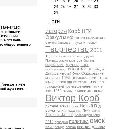
17
18
19
20
21
22
23
24
25
26
27
28
29
30
31
Теги
з важнейших
история
Корб
НГУ
"системными
 кампании,
Оракул
ммф
Россия
гражданская
егче отвлечь
наука
самоорганизация
Интернет
их общественного
Творчество
2011
1983
Безопасность
эссе
друзья
Причард
жизнь
культура
блогеры
социология
Ларченко
спорт
исследования
1984
ОНФ
2010
свобода
Образование
Демократический Омск
1698
маркетинг
Пропаганда
СМИ
школа
юмор
Стомахин
1985
сентябрь
1699
 Раньше в нем
декабрь
гражданский протест
память
вший журналист
1986
коммуникации
1990
аналитика
Виктор Корб
Новый Год
рисунок
эскиз
Попов
семья
елка
праздники
Политология
Татьяна Ильина
Александра Корб
омск
политика
2014
праздник
зима
портрет
погода
пейзаж
ДО-инфо
итуткам редко