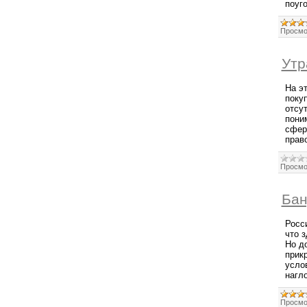
поуг
Просмо
Утр
На э
поку
отсут
пони
сфер
право
Просмо
Бан
Росс
что з
Но д
прик
усло
нагл
Просмо