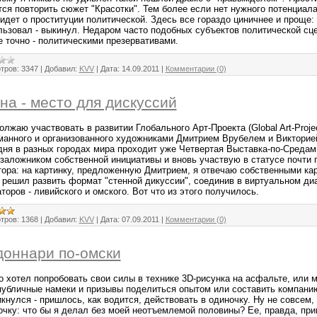
тся повторить сюжет "Красотки". Тем более если нет нужного потенциала
идет о проституции политической. Здесь все гораздо циничнее и проще: 
льзовал - выкинул. Недаром часто подобных субъектов политической с
е точно - политическими презервативами.
тров:
3347
|
Добавил:
KVV
|
Дата:
14.09.2011
|
Комментарии (0)
на - место для дискуссий
лжаю участвовать в развитии Глобального Арт-Проекта (Global Art-Proje
манного и организованного художниками Дмитрием Врубелем и Викторие
дня в разных городах мира проходит уже Четвертая Выставка-по-Средам
 заложником собственной инициативы и вновь участвую в статусе почти 
тора: на картинку, предложенную Дмитрием, я отвечаю собственными кар
я решил развить формат "стенной дикуссии", соединив в виртуальном ди
торов - ливийского и омского. Вот что из этого получилось.
тров:
1368
|
Добавил:
KVV
|
Дата:
07.09.2011
|
Комментарии (0)
оннари по-омски
о хотел попробовать свои силы в технике 3D-рисунка на асфальте, или 
публичные намеки и призывы поделиться опытом или составить компанию
кнулся - пришлось, как водится, действовать в одиночку. Ну не совсем, 
очку: что бы я делал без моей неотъемлемой половины? Ее, правда, пр