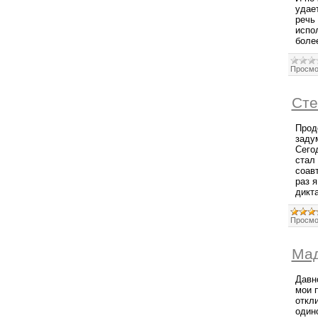
удае
речь 
испо
боле
Просмо
Сте
Продо
заду
Сего
стал
соав
раз 
дикта
Просмо
Мад
Давн
мои 
откли
один