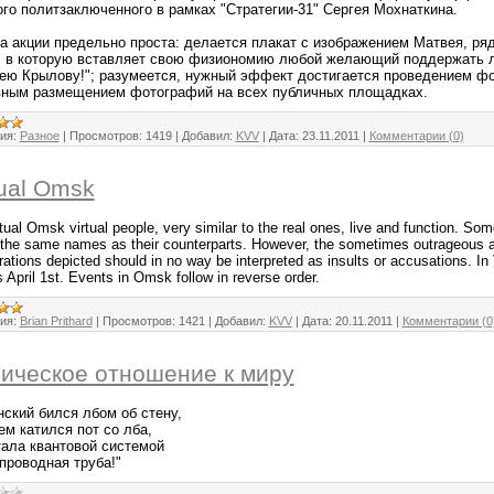
ого политзаключенного в рамках "Стратегии-31" Сергея Мохнаткина.
а акции предельно проста: делается плакат с изображением Матвея, ряд
, в которую вставляет свою физиономию любой желающий поддержать л
ею Крылову!"; разумеется, нужный эффект достигается проведением фо
вным размещением фотографий на всех публичных площадках.
ия:
Разное
|
Просмотров:
1419
|
Добавил:
KVV
|
Дата:
23.11.2011
|
Комментарии (0)
tual Omsk
rtual Omsk virtual people, very similar to the real ones, live and function. S
the same names as their counterparts. However, the sometimes outrageous a
rations depicted should in no way be interpreted as insults or accusations. In
s April 1st. Events in Omsk follow in reverse order.
ия:
Brian Prithard
|
Просмотров:
1421
|
Добавил:
KVV
|
Дата:
20.11.2011
|
Комментарии (0
ическое отношение к миру
нский бился лбом об стену,
ем катился пот со лба,
тала квантовой системой
проводная труба!"