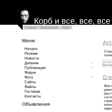
Корб и все, все, все
Главная
Регистрация
Вход
Меню
Аут
Начало
Стиш
Резюме
полиц
Новости
Дневник
Категор
Публикации
Форум
О р
Фото
Сайты
Жест
Файлы
демо
Гостевая
расс
Контакты
согл
стрем
Объявления
оппо
нере