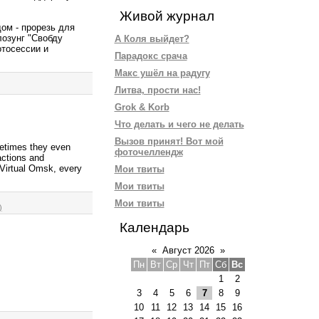
Живой журнал
ом - прорезь для
озунг "Свобду
А Коля выйдет?
тосессии и
Парадокс срача
Макс ушёл на радугу
Литва, прости нас!
Grok & Korb
Что делать и чего не делать
Вызов принят! Вот мой
ometimes they even
фоточеллендж
ctions and
 Virtual Omsk, every
Мои твиты
Мои твиты
Мои твиты
)
Календарь
«
Август 2026
»
Пн
Вт
Ср
Чт
Пт
Сб
Вс
1
2
3
4
5
6
7
8
9
10
11
12
13
14
15
16