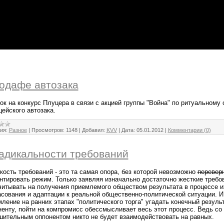
одафе автозака
ок на конкурс Плуцера в связи с акцией группы "Война" по ритуальному
ейского автозака.
ия:
Разное
|
Просмотров:
1148
|
Добавил:
KVV
|
Дата:
05.01.2012
|
Комментарии (0)
адикальности требований
кость требований - это та самая опора, без которой невозможно
перевер
нтировать режим. Только заявляя изначально достаточно жесткие требо
читывать на получения приемлемого обществом результата в процессе и
асования и адаптации к реальной общественно-политической ситуации. И,
ление на ранних этапах "политического торга" угадать конечный результ
ненту, пойти на компромисс обессмысливает весь этот процесс. Ведь со
шительным оппонентом никто не будет взаимодействовать на равных.