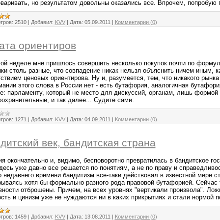
оваривать, но результатом довольны оказались все. Впрочем, попробую 
тров:
2510
|
Добавил:
KVV
|
Дата:
05.09.2011
|
Комментарии (0)
ата ориентиров
той неделе мне пришлось совершить несколько покупок почти по формуле
пки столь разные, что совпадение никак нельзя объяснить ничем иным, 
ствием ценовых ориентирова. Ну и, разумеется, тем, что никакого рынк
мании этого слова в России нет - есть бутафория, аналогичная бутафор
е: парламенту, который не место для дискуссий, органам, лишь формо
охранительные, и так далее... Судите сами:
тров:
1271
|
Добавил:
KVV
|
Дата:
04.09.2011
|
Комментарии (0)
дитский век, бандитская страна
ия окончательно и, видимо, бесповоротно превратилась в бандитское гос
десь уже давно все решается по понятиям, а не по праву и справедливо
о недавнего времени бандитизм все-таки действовал в известной мере с
рываясь хотя бы формально разного рода правовой бутафорией. Сейчас 
вности отброшены. Причем, на всех уровнях "вертикали произвола". Лож
ость и цинизм уже не нуждаются ни в каких прикрытиях и стали нормой п
тров:
1459
|
Добавил:
KVV
|
Дата:
13.08.2011
|
Комментарии (0)