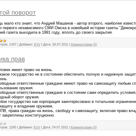
той поворот
ь мало кто знает, что Андрей Машанов - автор второго, наиболее извест
и первого независимого СМИ Омска в новейшей истории газеты "Демокра
ей газета выходила в 1991 году, вплоть до своего закрытия.
тров:
1347
|
Добавил:
KVV
|
Дата:
26.07.2011
|
Комментарии (0)
ика прав
ловек имеет право на жизнь.
икакое государство не в состоянии обеспечить полную и надежную защит
знь.
вободные ответственные граждане имеют право на самозащиту любым с
льзование оружия.
вободные ответственные граждане в состоянии сами определить услови
одный оборот оружия.
юбое государство как корпорация заинтересовано в тотальном ограничен
защиту и владение оружием.
МПВ, права граждан на жизнь, свободу и самозащиту, включая право вл
т закреплены конституционно.
тров:
1180
|
Добавил:
KVV
|
Дата:
24.07.2011
|
Комментарии (0)