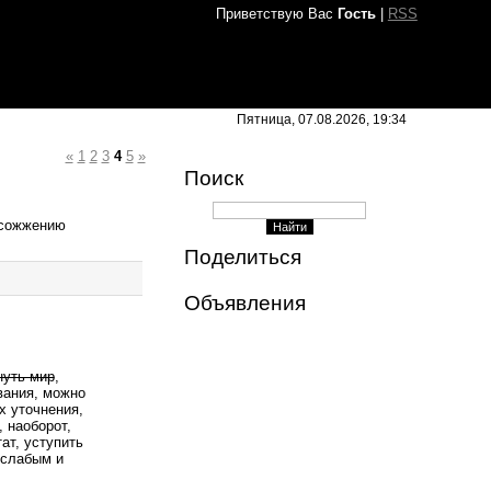
Приветствую Вас
Гость
|
RSS
Пятница, 07.08.2026, 19:34
«
1
2
3
4
5
»
Поиск
 сожжению
Поделиться
Объявления
нуть мир
,
вания, можно
х уточнения,
 наоборот,
ат, уступить
 слабым и