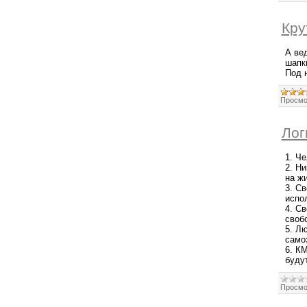
Кру
А вед
шапк
Под н
Просмо
Лог
1. Че
2. Н
на жи
3. С
испо
4. С
своб
5. Л
само
6. К
буду
Просмо