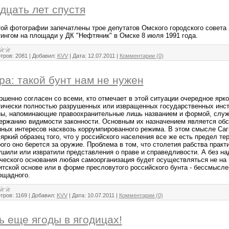
дцать лет спустя
той фотографии запечатлены трое депутатов Омского городского совета
тингом на площади у ДК "Нефтяник" в Омске 8 июля 1991 года.
тров:
2081
|
Добавил:
KVV
|
Дата:
12.07.2011
|
Комментарии (0)
ра: такой бунт нам не нужен
ршенно согласен со всеми, кто отмечает в этой ситуации очередное ярк
тически полностью разрушенных или извращенных государственных инст
ны, напоминающие правоохранительные лишь названием и формой, слу
ержанию видимости законности. Основным их назначением является об
нных интересов насквозь коррумпированного режима. В этом смысле Са
яркий образец того, что у российского населения все же есть предел те
рого оно берется за оружие. Проблема в том, что столетия рабства прак
ушили или извратили представления о праве и справедливости. А без на
ического основания любая самоорганизация будет осуществляться не на 
итской основе или в форме пресловутого российского бунта - бессмысле
ощадного.
тров:
1169
|
Добавил:
KVV
|
Дата:
10.07.2011
|
Комментарии (0)
ь еще ягоды в ягодицах!