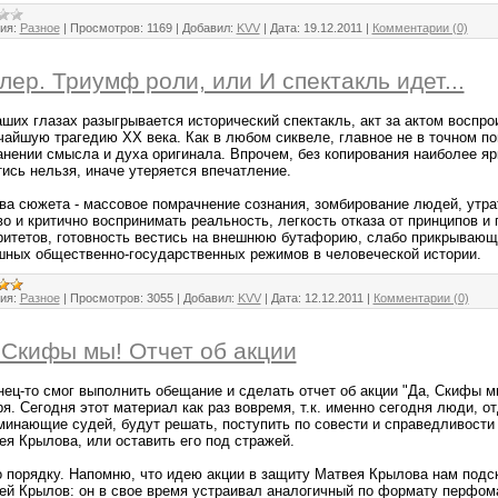
ия:
Разное
|
Просмотров:
1169
|
Добавил:
KVV
|
Дата:
19.12.2011
|
Комментарии (0)
лер. Триумф роли, или И спектакль идет...
аших глазах разыгрывается исторический спектакль, акт за актом воспр
чайшую трагедию XX века. Как в любом сиквеле, главное не в точном по
анении смысла и духа оригинала. Впрочем, без копирования наиболее яр
тись нельзя, иначе утеряется впечатление.
ва сюжета - массовое помрачнение сознания, зомбирование людей, утра
во и критично воспринимать реальность, легкость отказа от принципов и
ритетов, готовность вестись на внешнюю бутафорию, слабо прикрывающ
шных общественно-государственных режимов в человеческой истории.
ия:
Разное
|
Просмотров:
3055
|
Добавил:
KVV
|
Дата:
12.12.2011
|
Комментарии (0)
 Скифы мы! Отчет об акции
нец-то смог выполнить обещание и сделать отчет об акции "Да, Скифы м
я. Сегодня этот материал как раз вовремя, т.к. именно сегодня люди, о
минающие судей, будут решать, поступить по совести и справедливости
ея Крылова, или оставить его под стражей.
о порядку. Напомню, что идею акции в защиту Матвея Крылова нам подск
ей Крылов: он в свое время устраивал аналогичный по формату перфом