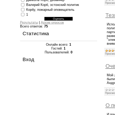
Просмо
Валерий Корб, эстонский политик
Корбу, пожарный оповещатель
Тез
1
Результаты
|
Архив опросов
Испо
Всего ответов:
75
поли
парт
Статистика
разв
"эле
вним
Онлайн всего:
1
Гостей:
1
Пользователей:
0
Просмо
Вход
Оче
Мой
были
Андр
Просмо
О п
И по