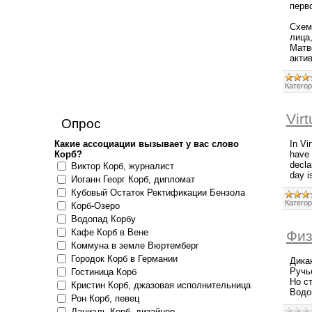
перв
Схем
лица
Матв
акти
Категор
Vir
Опрос
Какие ассоциации вызывает у вас слово
In Vi
Корб?
have 
decla
Виктор Корб, журналист
day i
Иоганн Георг Корб, дипломат
Кубовый Остаток Ректификации Бензола
Категор
Корб-Озеро
Водопад Корбу
Кафе Корб в Вене
Физ
Коммуна в земле Вюртемберг
Городок Корб в Германии
Дика
Ручь
Гостиница Корб
Но с
Кристин Корб, джазовая исполнительница
Водо
Рон Корб, певец
Даниэль Корб, дизайнер