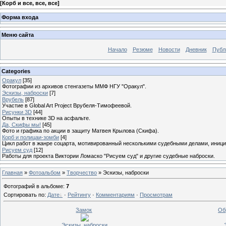
[
Корб и все, все, все
]
Форма входа
Меню сайта
Начало
Резюме
Новости
Дневник
Публ
Categories
Оракул
[35]
Фотографии из архивов стенгазеты ММФ НГУ "Оракул".
Эскизы, наброски
[7]
Врубель
[87]
Участие в Global Art Project Врубеля-Тимофеевой.
Рисунки 3D
[44]
Опыты в технике 3D на асфальте.
Да, Скифы мы!
[45]
Фото и графика по акции в защиту Матвея Крылова (Скифа).
Корб и полицаи-зомби
[4]
Цикл работ в жанре соцарта, мотивированный несколькими судебными делами, иниц
Рисуем суд
[12]
Работы для проекта Виктории Ломаско "Рисуем суд" и другие судебные наброски.
Главная
»
Фотоальбом
»
Творчество
» Эскизы, наброски
Фотографий в альбоме
:
7
Сортировать по
:
Дате
·
Рейтингу
·
Комментариям
·
Просмотрам
Замок
Об
Эскизы, наброски