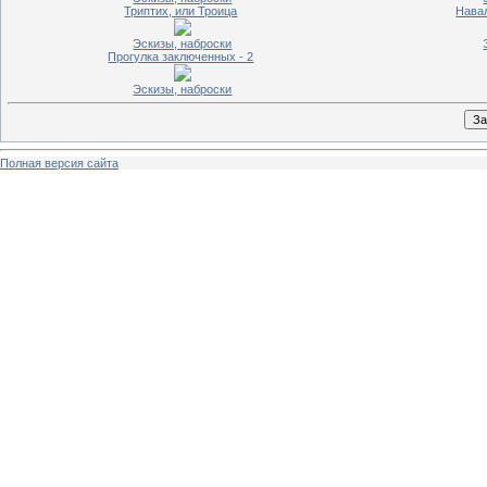
Триптих, или Троица
Нава
Эскизы, наброски
Прогулка заключенных - 2
Эскизы, наброски
Полная версия сайта