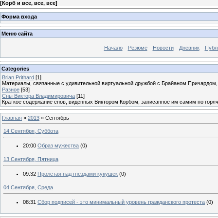
[
Корб и все, все, все
]
Форма входа
Меню сайта
Начало
Резюме
Новости
Дневник
Публ
Categories
Brian Prithard
[1]
Материалы, связанные с удивительной виртуальной дружбой с Брайаном Причардом
Разное
[53]
Сны Виктора Владимировича
[11]
Краткое содержание снов, виденных Виктором Корбом, записанное им самим по горя
Главная
»
2013
»
Сентябрь
14 Сентября, Суббота
20:00
Образ мужества
(0)
13 Сентября, Пятница
09:32
Пролетая над гнездами кукушек
(0)
04 Сентября, Среда
08:31
Сбор подписей - это минимальный уровень гражданского протеста
(0)