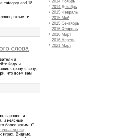
2014 Ноябрь
ame category and 18
2014 Декабрь
2015 Февраль
тропоцентрист и
2015 Май
2015 Сентябрь
2016 Февраль
2016 Март
2016 Апрель
2021 Март
ного слова
ватели и
ейте йаду и
вшие страну в зону,
ри, что всем вам
но заранее: и
, и неясные
го более ярким. С
 управлении
х играх. Видимо,