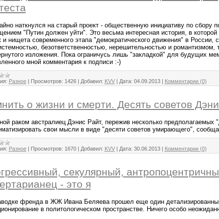
теста
айно наткнулся на старый проект - общественную инициативу по сбору п
щением "Путин должен уйти". Это весьма интересная история, в которой
к и нищета современного этапа "демократического движения" в России, с
истемностью, безответственностью, нерешительностью и романтизмом, 
ернутого изложения. Пока ограничусь лишь "закладкой" для будущих мем
ленного мной комментария к подписи :-)
ия:
Разное
|
Просмотров:
1426
|
Добавил:
KVV
|
Дата:
04.09.2013
|
Комментарии (0)
нить о жизни и смерти. Десять советов Дэн
ной раком австралиец Дэнис Райт, пережив несколько предполагаемых "
ематизировать свои мысли в виде "десяти советов умирающего", сообща
ия:
Разное
|
Просмотров:
1670
|
Добавил:
KVV
|
Дата:
30.06.2013
|
Комментарии (0)
грессивный, секулярный, антропоцентричн
ертарианец - это я
аводке френда в ЖЖ Ивана Беляева прошел еще один детализированный
ционирование в политологическом пространстве. Ничего особо неожиданн