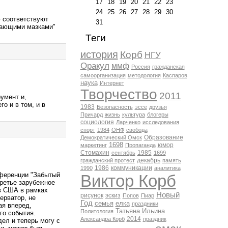
17
18
19
20
21
22
23
24
25
26
27
28
29
30
ю соответствуют
31
стающими мазками"
Теги
история
Корб
НГУ
Оракул
ммф
Россия
гражданская
самоорганизация
методология
Каспаров
наука
Интернет
Творчество
2011
умент и,
о и в том, и в
1983
Безопасность
эссе
друзья
Причард
жизнь
культура
блогеры
социология
Ларченко
исследования
спорт
1984
ОНФ
свобода
Образование
Демократический Омск
1698
юмор
маркетинг
Пропаганда
Стомахин
1985
сентябрь
1699
декабрь
гражданский протест
память
1986
коммуникации
1990
аналитика
нференции "Забытый
Виктор Корб
третье зарубежное
 в США в рамках
Новый
рисунок
эскиз
Попов
Пиар
ерватор, не
Год
семья
елка
праздники
ая вперед,
Татьяна Ильина
Политология
го события.
2014
Александра Корб
праздник
ел и теперь могу с