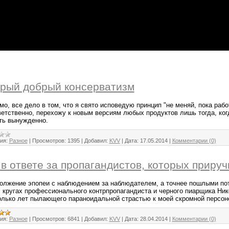
рый добрый консерватизм
о, все дело в том, что я свято исповедую принцип "не меняй, пока работ
ветственно, перехожу к новым версиям любых продуктов лишь тогда, ког
ть вынужденно.
ия:
Разное
|
Просмотров:
1395
|
Добавил:
KVV
|
Дата:
17.05.2014
|
Комментарии (0)
в ответе за пропагандистов, которых прируч
олжение эпопеи с наблюдением за наблюдателем, а точнее пошлыми пот
х кругах профессионального контрпропагандиста и черного пиарщика Ник
олько лет пылающего параноидальной страстью к моей скромной персон
ия:
Разное
|
Просмотров:
6841
|
Добавил:
KVV
|
Дата:
28.04.2014
|
Комментарии (0)