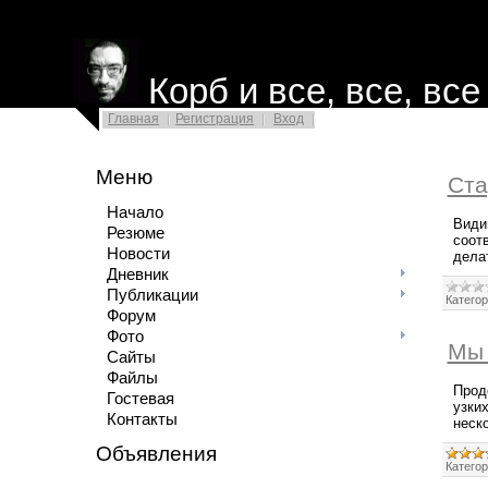
Корб и все, все, все
Главная
Регистрация
Вход
Меню
Ста
Начало
Видим
Резюме
соот
Новости
дела
Дневник
Публикации
Категор
Форум
Фото
Мы 
Сайты
Файлы
Прод
Гостевая
узки
Контакты
неск
Объявления
Категор