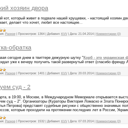
ий хозяин двора
й кот, который живет в подвале нашей хрущевки, - настоящий хозяин дво
ает, делает что хочет, любит все настоящее...
ия:
Разное
|
Просмотров:
1364
|
Добавил:
KVV
|
Дата:
21.04.2014
|
Комментарии (0)
ка-обратка
вая сегодня днем в твиттере дежурную шутку "
Корб - это украинская
жидал уже к вечеру получить такой развернутый ответ (спасибо френду 
ия:
Разное
|
Просмотров:
1401
|
Добавил:
KVV
|
Дата:
20.03.2014
|
Комментарии (0)
уем суд - 2
арта, в 19:00, в Москве, в Международном Мемориале открывается выст
уем суд – 2". Организаторы (Кураторы Виктория Ломаско и Злата Пониро
лья Петрова) представят судебные рисунки с общественно значимых по
ессов, которые проходили на протяжении последних лет в России, Украи
ия:
Разное
|
Просмотров:
1532
|
Добавил:
KVV
|
Дата:
07.03.2014
|
Комментарии (0)