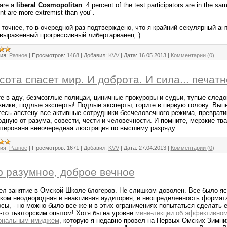
are a
liberal Cosmopolitan
. 4 percent of the test participators are in the s
nt are more extremist than you".
 точнее, то в очередной раз подтверждено, что я крайний секулярный ан
 выраженный прогрессивный либертарианец :)
ия:
Разное
|
Просмотров:
1468
|
Добавил:
KVV
|
Дата:
16.05.2013
|
Комментарии (0)
сота спасет мир. И доброта. И сила... печат
те в аду, безмозглые полицаи, циничные прокуроры и судьи, тупые следо
вники, подлые эксперты! Подлые эксперты, горите в первую голову. Вып
тесь апстену все активные сотрудники бесчеловечного режима, преврати
дную от разума, совести, чести и человечности. И помните, мерзкие тва
нтирована внеочередная люстрация по высшему разряду.
ия:
Разное
|
Просмотров:
1671
|
Добавил:
KVV
|
Дата:
27.04.2013
|
Комментарии (0)
 разумное, доброе вечное
ел занятие в Омской Школе блогеров. Не слишком доволен. Все было яс
ком неоднородная и неактивная аудитория, и неопределенность формата
сы, - но можно было все же и в этих ограничениях попытаться сделать е
-то тьюторским опытом! Хотя бы на уровне
мини-лекции об эффективном
ональным имиджем
, которую я недавно провел на Первых Омских Зимни