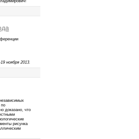
Владимирович!
ода
нференции
19 ноября 2013.
 независимых
 по
о доказано, что
естными
нологические
ементы рисунка
аллическим