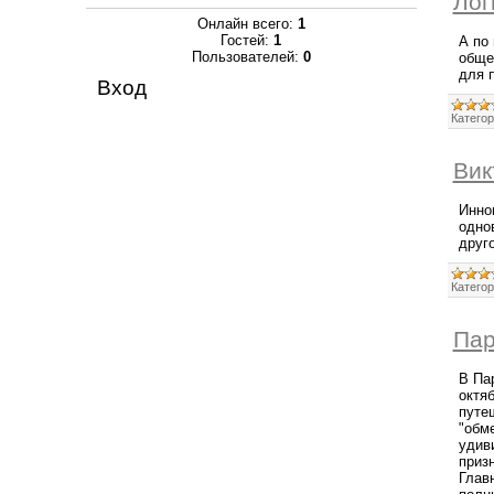
Лог
Онлайн всего:
1
Гостей:
1
А по
Пользователей:
0
обще
для 
Вход
Категор
Вик
Инно
одно
друг
Категор
Па
В Па
октяб
путе
"обм
удиви
приз
Глав