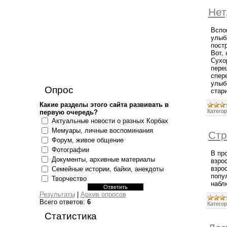
Нет
Вспо
улыб
пост
Вот,
Сухор
пере
спере
улыб
Опрос
стари
Какие разделы этого сайта развивать в
Категор
первую очередь?
Актуальные новости о разных Корбах
Мемуары, личные воспоминания
Стр
Форум, живое общение
Фотографии
В пр
Документы, архивные материалы
взро
взро
Семейные истории, байки, анекдоты
попу
Творчество
набл
Результаты
|
Архив опросов
Всего ответов:
6
Категор
Статистика