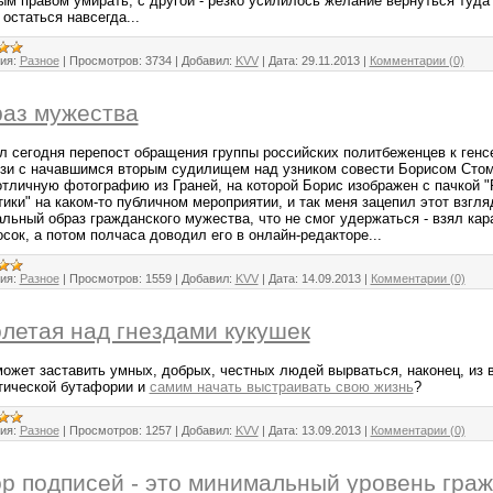
ым правом умирать, с другой - резко усилилось желание вернуться туда 
остаться навсегда...
ия:
Разное
|
Просмотров:
3734
|
Добавил:
KVV
|
Дата:
29.11.2013
|
Комментарии (0)
аз мужества
л сегодня перепост обращения группы российских политбеженцев к генс
язи с начавшимся вторым судилищем над узником совести Борисом Сто
отличную фотографию из Граней, на которой Борис изображен с пачкой 
ики" на каком-то публичном мероприятии, и так меня зацепил этот взгляд
альный образ гражданского мужества, что не смог удержаться - взял ка
сок, а потом полчаса доводил его в онлайн-редакторе...
ия:
Разное
|
Просмотров:
1559
|
Добавил:
KVV
|
Дата:
14.09.2013
|
Комментарии (0)
летая над гнездами кукушек
может заставить умных, добрых, честных людей вырваться, наконец, из 
тической бутафории и
самим начать выстраивать свою жизнь
?
ия:
Разное
|
Просмотров:
1257
|
Добавил:
KVV
|
Дата:
13.09.2013
|
Комментарии (0)
р подписей - это минимальный уровень граж