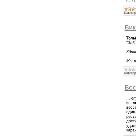
все-
Категор
Вик
Толь
"Забы
Здра
Мы р
Категор
Вос
... 
иссл
восс
один
рест
дост
удал
кара