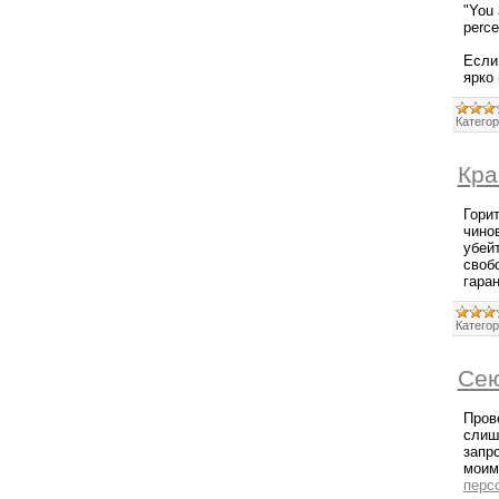
"You 
perce
Если
ярко
Категор
Кра
Гори
чино
убей
свобо
гара
Категор
Сею
Пров
слиш
запро
моим
перс