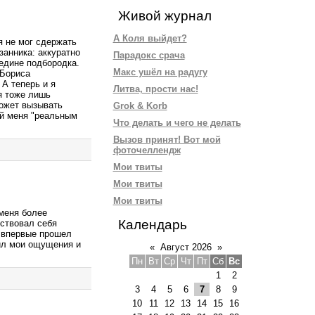
Живой журнал
А Коля выйдет?
я не мог сдержать
занника: аккуратно
Парадокс срача
едине подбородка.
Макс ушёл на радугу
 Бориса
 А теперь и я
Литва, прости нас!
я тоже лишь
может вызывать
Grok & Korb
ей меня "реальным
Что делать и чего не делать
Вызов принят! Вот мой
фоточеллендж
Мои твиты
Мои твиты
Мои твиты
меня более
Календарь
вствовал себя
я впервые прошел
ил мои ощущения и
«
Август 2026
»
Пн
Вт
Ср
Чт
Пт
Сб
Вс
1
2
3
4
5
6
7
8
9
10
11
12
13
14
15
16