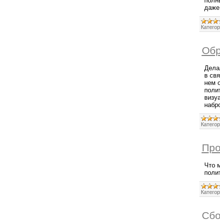
полн
даже 
Категор
Обр
Дела
в св
нем 
полит
визу
набро
Категор
Про
Что 
поли
Категор
Сбо