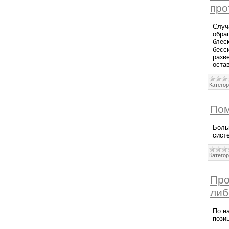
про
Случ
обра
блес
бесс
разв
остав
Категор
Пом
Боль
сист
Категор
Про
либ
По н
пози