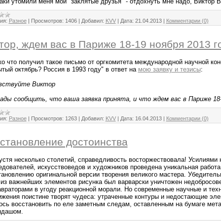
таки утомили меня мои "заклятые друзья" - отдохнуть мне надо, Виктор 
ия:
Разное
|
Просмотров:
1406
|
Добавил:
KVV
|
Дата:
21.04.2013
|
Комментарии (0)
тор, ждем вас в Париже 18-19 ноября 2013 г
ко что получил такое письмо от оргкомитета международной научной ко
тый октябрь? Россия в 1993 году" в ответ на
мою заявку и тезисы
:
вствуйте Виктор
ады сообщить, что ваша заявка принята, и что ждем вас в Париже 18-
ия:
Разное
|
Просмотров:
1263
|
Добавил:
KVV
|
Дата:
16.04.2013
|
Комментарии (0)
становление достоинства
спустя несколько столетий, справедливость восторжествовала! Усилиями
едователей, искусствоведов и художников проведена уникальная работа
тановлению оригинальной версии творения великого мастера. Убедительн
 из важнейших элементов рисунка был варварски уничтожен недобросов
авраторами в угоду реакционной морали. Но современные научные и тех
ижения поистине творят чудеса: утраченные контуры и недостающие эл
ось восстановить по еле заметным следам, оставленным на бумаге мет
ндашом.