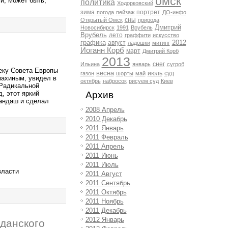
омск
и, может быть,
политика
Ходорковский
зима
портрет
погода
пейзаж
ДО-инфо
сны
Открытый Омск
природа
Дмитрий
Новосибирск
1991
Врубель
Врубель
лето
граффити
искусство
графика
2012
август
ладошки
митинг
Иоганн Корб
март
Дмитрий Корб
2013
снег
Ильина
январь
сугроб
еку Совета Европы
весна
июль
суд
газон
шорты
май
махиным, увидел в
октябрь
набросок
рисуем суд
Киев
"Радикальной
, этот яркий
Архив
рандаш и сделал
2008 Апрель
2010 Декабрь
2011 Январь
2011 Февраль
2011 Апрель
2011 Июнь
2011 Июль
власти
2011 Август
2011 Сентябрь
2011 Октябрь
2011 Ноябрь
2011 Декабрь
2012 Январь
данского