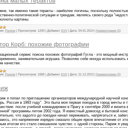
ика малых терактов
 мне, так именно такие теракты - наиболее логичны, поскольку полность
ственно-политической ситуации и трендам, являясь своего рода "недо
полноты картины.
ия:
Разное
|
Просмотров:
1293
|
Добавил:
KVV
|
Дата:
04.01.2014
|
Комментарии (0)
тор Корб: похожие фотографии
вационный сервис поиска похожих фотографий Гугла - это мощный инстр
временно, занимательная игрушка. Позволяю себе иногда использовать ег
ом качестве.
ия:
Разное
|
Просмотров:
1685
|
Добавил:
KVV
|
Дата:
21.12.2013
|
Комментарии (0)
риж
риж я попал по приглашению организаторов международной научной ко
рь. Россия в 1993 году". Это была моя первая поездка в город мечты и 
шествие: после учебной командировки в Прагу в сентябре 2000 и визита
енной" программы летом 2002 года. Я известный домосед и бытовой конс
тельно, что задолго до поездки начал переживать, напрягаться и, забег
наюсь, это напряжение изрядно смазало общее яркое впечатление от это
ным итогом его стало смешанное чувство: с одной стороны, Париж я увид