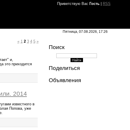
Приветствую Вас
Гость
|
RSS
Пятница, 07.08.2026, 17:26
«
1
2
3
4
5
»
Поиск
ает" и,
да это приходится
Поделиться
Объявления
или. 2014
угами известного в
олая Попова, уже
е.