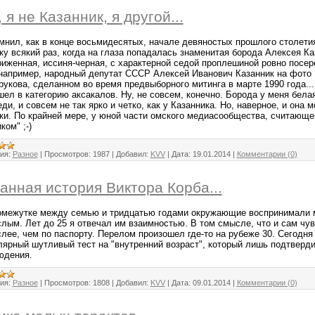
, я не Казанник, я другой...
мнил, как в конце восьмидесятых, начале девяностых прошлого столети
ку всякий раз, когда на глаза попадалась знаменитая борода Алексея Ка
риженная, иссиня-черная, с характерной седой проплешиной ровно посер
 например, народный депутат СССР Алексей Иванович Казанник на фото
укова, сделанном во время предвыборного митинга в марте 1990 года...
шел в категорию аксакалов. Ну, не совсем, конечно. Борода у меня бела
ди, и совсем не так ярко и четко, как у Казанника. Но, наверное, и она 
ки. По крайней мере, у юной части омского медиасообщества, считающ
ком" ;-)
ия:
Разное
|
Просмотров:
1987
|
Добавил:
KVV
|
Дата:
19.01.2014
|
Комментарии (0)
анная история Виктора Корба...
омежутке между семью и тридцатью годами окружающие воспринимали 
слым. Лет до 25 я отвечал им взаимностью. В том смысле, что и сам чу
слее, чем по паспорту. Перелом произошел где-то на рубеже 30. Сегодн
лярный шутливый тест на "внутренний возраст", который лишь подтверд
юдения.
ия:
Разное
|
Просмотров:
1808
|
Добавил:
KVV
|
Дата:
09.01.2014
|
Комментарии (0)