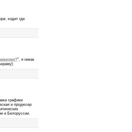
ра: ходит где
 фамилия?
", я никак
Акраму):
авка графики
вская и продюсер
литических
не и Белоруссии.