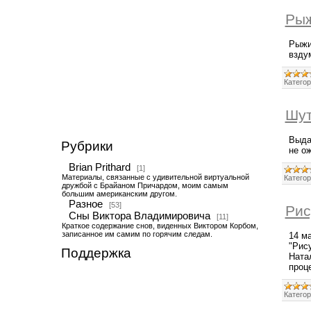
Рыж
Рыжи
вздум
Категор
Шут
Выда
Рубрики
не о
Brian Prithard
[1]
Материалы, связанные с удивительной виртуальной
Категор
дружбой с Брайаном Причардом, моим самым
большим американским другом.
Разное
[53]
Рис
Сны Виктора Владимировича
[11]
Краткое содержание снов, виденных Виктором Корбом,
записанное им самим по горячим следам.
14 м
"Рис
Поддержка
Ната
проц
Категор