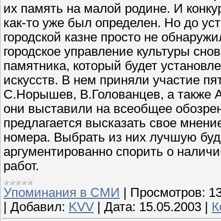
их память на малой родине. И конку
как-то уже был определен. Но до ус
городской казне просто не обнаруж
городское управление культуры сно
памятника, который будет установл
искусств. В нем приняли участие п
С.Норышев, В.Голованцев, а также 
они выставили на всеобщее обозре
предлагается высказать свое мнение
номера. Выбрать из них лучшую буд
аргументированно спорить о наличи
работ.
Упоминания в СМИ
|
Просмотров:
1
|
Добавил:
KVV
|
Дата:
15.05.2003
|
К