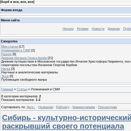
[
Корб и все, все, все
]
Форма входа
Меню сайта
Начало
Резюме
Новости
Дневник
Публ
Categories
Мои статьи
[17]
Упоминания в СМИ
[2]
Разное
[6]
Дневник Иоганна Георга Корба
[21]
Дневник путешествия в Московское государство Игнатия Христофора Гвариента, посл
секретарем посольства Иоганном Георгом Корбом
Наука
[3]
Научные и аналитические материалы
Эссе
[0]
Публикации свободного жанра
Главная
»
Статьи
» Упоминания в СМИ
В категории материалов
:
2
Показано материалов
:
1-2
Сортировать по
:
Дате
·
Названию
·
Рейтингу
·
Комментариям
·
Просмотрам
Сибирь - культурно-исторически
раскрывший своего потенциала