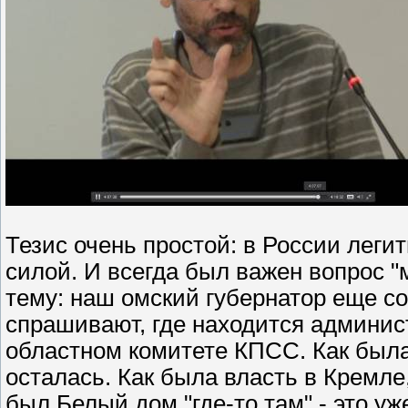
Тезис очень простой: в России леги
силой. И всегда был важен вопрос "м
тему: наш омский губернатор еще со
спрашивают, где находится админист
областном комитете КПСС. Как была в
осталась. Как была власть в Кремле,
был Белый дом "где-то там" - это уж