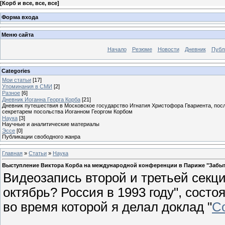
[
Корб и все, все, все
]
Форма входа
Меню сайта
Начало
Резюме
Новости
Дневник
Публ
Categories
Мои статьи
[17]
Упоминания в СМИ
[2]
Разное
[6]
Дневник Иоганна Георга Корба
[21]
Дневник путешествия в Московское государство Игнатия Христофора Гвариента, посл
секретарем посольства Иоганном Георгом Корбом
Наука
[3]
Научные и аналитические материалы
Эссе
[0]
Публикации свободного жанра
Главная
»
Статьи
»
Наука
Выступление Виктора Корба на международной конференции в Париже "Забыты
Видеозапись второй и третьей сек
октябрь? Россия в 1993 году", состо
во время которой я делал доклад "
С