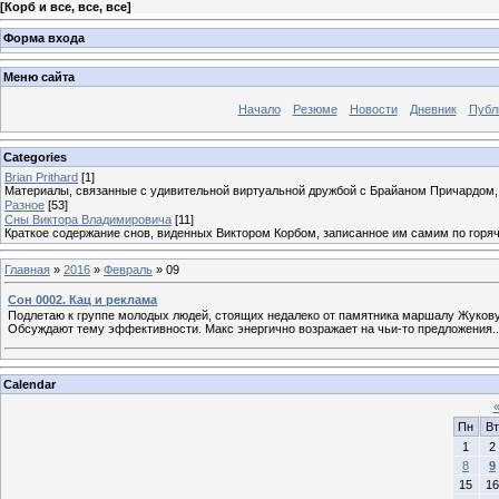
[
Корб и все, все, все
]
Форма входа
Меню сайта
Начало
Резюме
Новости
Дневник
Публ
Categories
Brian Prithard
[1]
Материалы, связанные с удивительной виртуальной дружбой с Брайаном Причардом
Разное
[53]
Сны Виктора Владимировича
[11]
Краткое содержание снов, виденных Виктором Корбом, записанное им самим по горя
Главная
»
2016
»
Февраль
»
09
Сон 0002. Кац и реклама
Подлетаю к группе молодых людей, стоящих недалеко от памятника маршалу Жукову. 
Обсуждают тему эффективности. Макс энергично возражает на чьи-то предложения..
Calendar
Пн
Вт
1
2
8
9
15
16