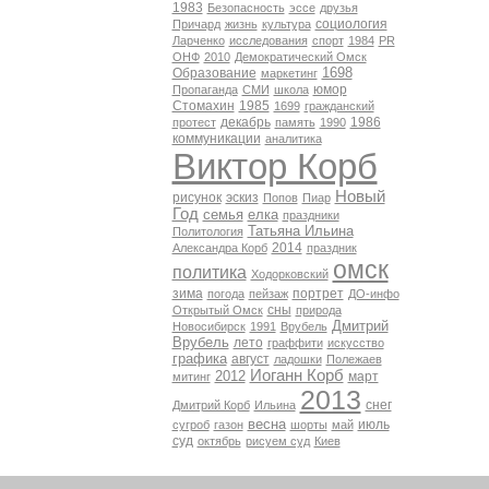
1983
Безопасность
эссе
друзья
социология
Причард
жизнь
культура
Ларченко
исследования
спорт
1984
PR
ОНФ
2010
Демократический Омск
1698
Образование
маркетинг
юмор
Пропаганда
СМИ
школа
Стомахин
1985
1699
гражданский
декабрь
1986
протест
память
1990
коммуникации
аналитика
Виктор Корб
Новый
рисунок
эскиз
Попов
Пиар
Год
семья
елка
праздники
Татьяна Ильина
Политология
2014
Александра Корб
праздник
омск
политика
Ходорковский
зима
портрет
погода
пейзаж
ДО-инфо
сны
Открытый Омск
природа
Дмитрий
Новосибирск
1991
Врубель
Врубель
лето
граффити
искусство
графика
август
ладошки
Полежаев
Иоганн Корб
2012
март
митинг
2013
снег
Дмитрий Корб
Ильина
весна
июль
сугроб
газон
шорты
май
суд
октябрь
рисуем суд
Киев