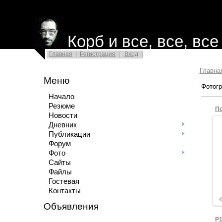
Корб и все, все, все
Главная
Регистрация
Вход
Главна
Меню
Фотогр
Начало
Резюме
По
Новости
Дневник
Публикации
Форум
Фото
Сайты
Файлы
Гостевая
Контакты
Объявления
P1