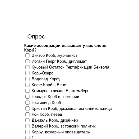
Опрос
Какие ассоциации вызывает у вас слово
Корб?
Виктор Корб, журналист
Иоганн Георг Корб, дипломат
Кубовый Остаток Ректификации Бензола
Корб-Озеро
Водопад Корбу
Кафе Корб в Вене
Коммуна в земле Вюртемберг
Городок Корб в Германии
Гостиница Корб
Кристин Корб, джазовая исполнительница
Рон Корб, певец
Даниэль Корб, дизайнер
Валерий Корб, эстонский политик
Корбу, пожарный оповещатель
1