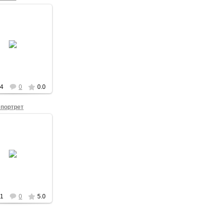
11.11.2011
KVV
44
0
0.0
портрет
16.08.2011
 фотосессии для
ожественного
проекта.
KVV
21
0
5.0