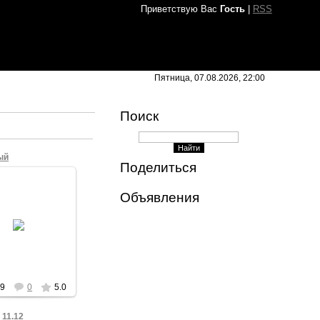
Приветствую Вас
Гость
|
RSS
Пятница, 07.08.2026, 22:00
Поиск
ый
Поделиться
Объявления
11.11.2011
ортрет в стиле
HDR
KVV
19
0
5.0
_11.12