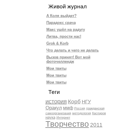
Живой журнал
А Коля выйдет?
Парадокс срача
Макс ушёл на радугу
Литва, прости нас!
Grok & Korb
Что делать и чего не делать
Вызов принят! Вот мой
фоточеллендж
Мои твиты
Мои твиты
Мои твиты
Теги
история
Корб
НГУ
Оракул
ммф
Россия
гражданская
самоорганизация
методология
Каспаров
наука
Интернет
Творчество
2011