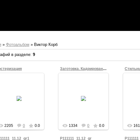
я
»
Фотоальбом
» Виктор Корб
афий в разделе
:
9
стеризация
Заготовка. Кадрирование
Стильн
11.11.2011
Эффект "постеризация"
11.11.2011
с минимальным шагом.
Автоп
Хорошая заготовка для
P111111_11.12_
трафарета в стиле Че
KVV
Гевары.
KVV
2205
0
0.0
1334
0
0.0
16
11111_11.12_gr1
P111111_11.12_gr
P111111