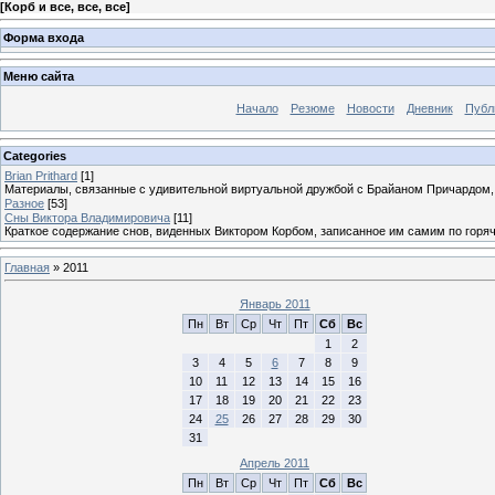
[
Корб и все, все, все
]
Форма входа
Меню сайта
Начало
Резюме
Новости
Дневник
Публ
Categories
Brian Prithard
[1]
Материалы, связанные с удивительной виртуальной дружбой с Брайаном Причардом
Разное
[53]
Сны Виктора Владимировича
[11]
Краткое содержание снов, виденных Виктором Корбом, записанное им самим по горя
Главная
»
2011
Январь 2011
Пн
Вт
Ср
Чт
Пт
Сб
Вс
1
2
3
4
5
6
7
8
9
10
11
12
13
14
15
16
17
18
19
20
21
22
23
24
25
26
27
28
29
30
31
Апрель 2011
Пн
Вт
Ср
Чт
Пт
Сб
Вс