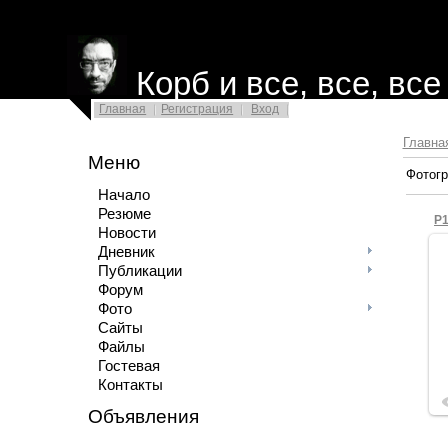
Корб и все, все, все
Главная
Регистрация
Вход
Главна
Меню
Фотогр
Начало
Резюме
P
Новости
Дневник
Публикации
Форум
Фото
Сайты
Файлы
Гостевая
Контакты
Объявления