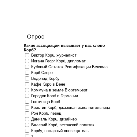
Опрос
Какие ассоциации вызывает у вас слово
Корб?
Виктор Корб, журналист
Иоганн Георг Корб, дипломат
Кубовый Остаток Ректификации Бензола
Корб-Озеро
Водопад Корбу
Кафе Корб в Вене
Коммуна в земле Вюртемберг
Городок Корб в Германии
Гостиница Корб
Кристин Корб, джазовая исполнительница
Рон Корб, певец
Даниэль Корб, дизайнер
Валерий Корб, эстонский политик
Корбу, пожарный оповещатель
1