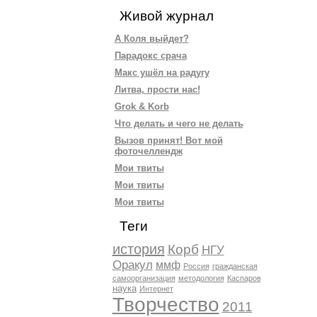
Живой журнал
А Коля выйдет?
Парадокс срача
Макс ушёл на радугу
Литва, прости нас!
Grok & Korb
Что делать и чего не делать
Вызов принят! Вот мой
фоточеллендж
Мои твиты
Мои твиты
Мои твиты
Теги
история
Корб
НГУ
Оракул
ммф
Россия
гражданская
самоорганизация
методология
Каспаров
наука
Интернет
Творчество
2011