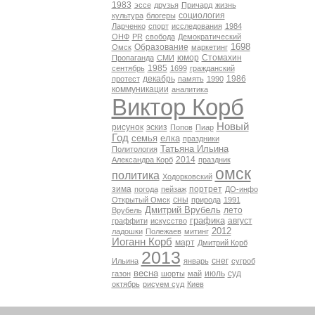
1983
эссе
друзья
Причард
жизнь
социология
культура
блогеры
Ларченко
спорт
исследования
1984
ОНФ
PR
свобода
Демократический
1698
Образование
Омск
маркетинг
юмор
Стомахин
Пропаганда
СМИ
1985
сентябрь
1699
гражданский
декабрь
1986
протест
память
1990
коммуникации
аналитика
Виктор Корб
Новый
рисунок
эскиз
Попов
Пиар
Год
семья
елка
праздники
Татьяна Ильина
Политология
2014
Александра Корб
праздник
омск
политика
Ходорковский
зима
портрет
погода
пейзаж
ДО-инфо
сны
Открытый Омск
природа
1991
Дмитрий Врубель
лето
Врубель
графика
август
граффити
искусство
2012
ладошки
Полежаев
митинг
Иоганн Корб
март
Дмитрий Корб
2013
снег
Ильина
январь
сугроб
весна
июль
суд
газон
шорты
май
октябрь
рисуем суд
Киев