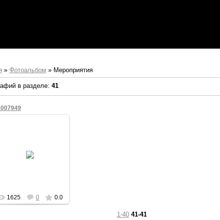
я
»
Фотоальбом
» Мероприятия
афий в разделе
:
41
1007949
26.02.2011
KVV
1625
0
0.0
1-40
41-41