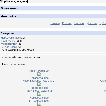
[
Корб и все, все, все
]
Форма входа
Меню сайта
Начало
Резюме
Новости
Дневник
Публ
Categories
Неразобранное
[31]
Творчество
[234]
Мероприятия
[41]
Виктор Корб
[76]
Фотографии Виктора Корба
Фотографий:
382
| Альбомов:
14
Новые фотографии
Корб-Коллаж-09
Неразобранное
Корб. Каспаров. Камень....
Каме
Неразобранное
Апрельская радуга -2
А
Неразобранное
Интерференция